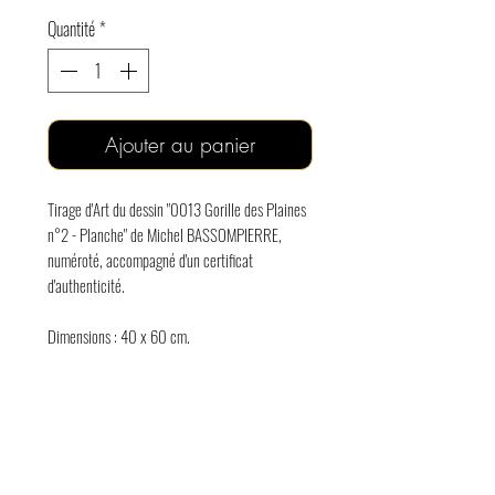
Quantité
*
Ajouter au panier
Tirage d'Art du dessin "0013 Gorille des Plaines
n°2 - Planche" de Michel BASSOMPIERRE,
numéroté, accompagné d'un certificat
d'authenticité.
Dimensions : 40 x 60 cm.
Edition limitée à 30 exemplaires.
Frais de port en France métropolitaine compris.
Le délai de livraison est d'au maximum 3 à 4
semaines.