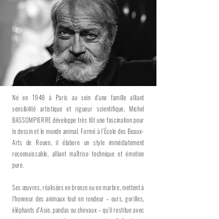
Né en 1948 à Paris au sein d’une famille alliant
sensibilité artistique et rigueur scientifique, Michel
BASSOMPIERRE développe très tôt une fascination pour
le dessin et le monde animal. Formé à l’École des Beaux-
Arts de Rouen, il élabore un style immédiatement
reconnaissable, alliant maîtrise technique et émotion
pure.
Ses œuvres, réalisées en bronze ou en marbre, mettent à
l’honneur des animaux tout en rondeur – ours, gorilles,
éléphants d’Asie, pandas ou chevaux – qu’il restitue avec